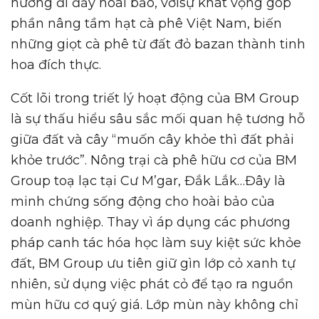
hướng đi đầy hoài bảo, vớisự khát vọng góp
phần nâng tầm hạt cà phê Việt Nam, biến
những giọt cà phê từ đất đỏ bazan thành tinh
hoa đích thực.
Cốt lõi trong triết lý hoạt động của BM Group
là sự thấu hiểu sâu sắc mối quan hệ tương hỗ
giữa đất và cây “muốn cây khỏe thì đất phải
khỏe trước”. Nông trại cà phê hữu cơ của BM
Group toạ lạc tại Cư M’gar, Đắk Lắk…Đây là
minh chứng sống động cho hoài bảo của
doanh nghiệp. Thay vì áp dụng các phương
pháp canh tác hóa học làm suy kiệt sức khỏe
đất, BM Group ưu tiên giữ gìn lớp cỏ xanh tự
nhiên, sử dụng việc phát cỏ để tạo ra nguồn
mùn hữu cơ quý giá. Lớp mùn này không chỉ