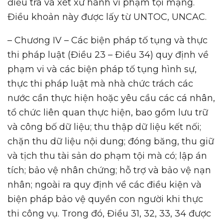
điều tra và xét xử hành vi phạm tội mạng.
Điều khoản này được lấy từ UNTOC, UNCAC.
– Chương IV – Các biện pháp tố tụng và thực
thi pháp luật (Điều 23 – Điều 34) quy định về
phạm vi và các biện pháp tố tụng hình sự,
thực thi pháp luật mà nhà chức trách các
nước cần thực hiện hoặc yêu cầu các cá nhân,
tổ chức liên quan thực hiện, bao gồm lưu trữ
và công bố dữ liệu; thu thập dữ liệu kết nối;
chặn thu dữ liệu nội dung; đóng băng, thu giữ
và tịch thu tài sản do phạm tội mà có; lập án
tích; bảo vệ nhân chứng; hỗ trợ và bảo vệ nạn
nhân; ngoài ra quy định về các điều kiện và
biện pháp bảo vệ quyền con người khi thực
thi công vụ. Trong đó, Điều 31, 32, 33, 34 được