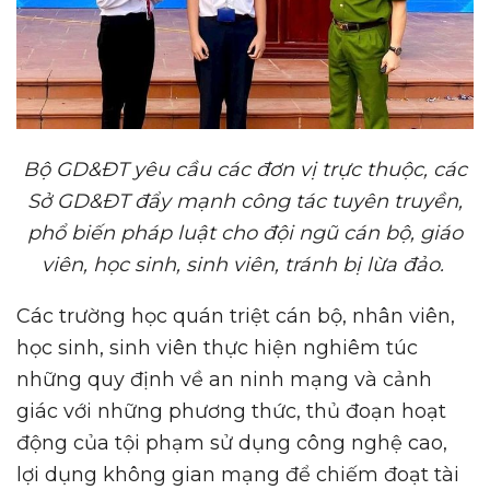
B
ộ
GD&ĐT yêu c
ầ
u các đ
ơ
n v
ị
tr
ự
c thu
ộ
c, các
S
ở
GD&ĐT đ
ẩ
y m
ạ
nh công tác tuyên truy
ề
n,
ph
ổ
bi
ế
n pháp lu
ậ
t cho đ
ộ
i ngũ cán b
ộ
, giáo
viên, h
ọ
c sinh, sinh viên, tránh b
ị
l
ừ
a đ
ả
o.
Các trường học quán triệt cán bộ, nhân viên,
học sinh, sinh viên thực hiện nghiêm túc
những quy định về an ninh mạng và cảnh
giác với những phương thức, thủ đoạn hoạt
động của tội phạm sử dụng công nghệ cao,
lợi dụng không gian mạng để chiếm đoạt tài