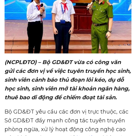
(NCPLĐTO) – B
ộ
GD&ĐT v
ừ
a có công văn
g
ử
i các đ
ơ
n v
ị
v
ề
vi
ệ
c tuyên truy
ề
n h
ọ
c sinh,
sinh viên c
ả
nh báo th
ủ
đo
ạ
n lôi kéo, d
ụ
d
ỗ
h
ọ
c sinh, sinh viên m
ở
tài kho
ả
n ngân hàng,
thuê bao di đ
ộ
ng đ
ể
chi
ế
m đo
ạ
t tài s
ả
n.
Bộ GD&ĐT yêu cầu các đơn vị trực thuộc, các
Sở GD&ĐT đẩy mạnh công tác tuyên truyền
phòng ngừa, xử lý hoạt động công nghệ cao