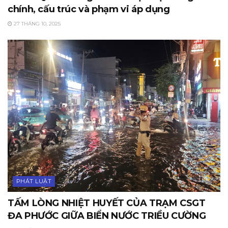
chính, cấu trúc và phạm vi áp dụng
27 THÁNG 10, 2025
PHÁT LUẬT
TẤM LÒNG NHIỆT HUYẾT CỦA TRẠM CSGT
ĐA PHƯỚC GIỮA BIỂN NƯỚC TRIỀU CƯỜNG