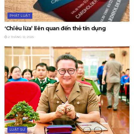
PHÁT LUẬT
‘Chiêu lừa’ liên quan đến thẻ tín dụng
2 THÁNG 12, 2025
LUẬT SƯ