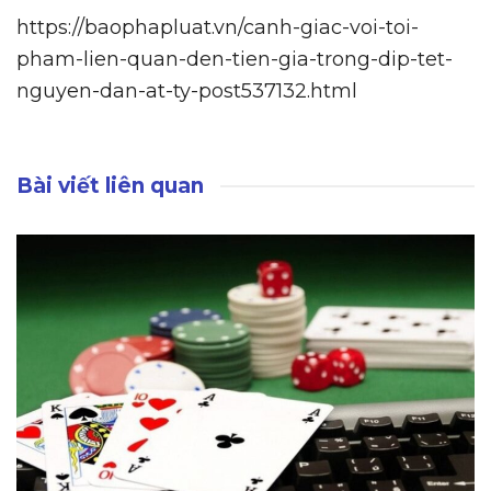
https://baophapluat.vn/canh-giac-voi-toi-
pham-lien-quan-den-tien-gia-trong-dip-tet-
nguyen-dan-at-ty-post537132.html
Bài viết liên quan