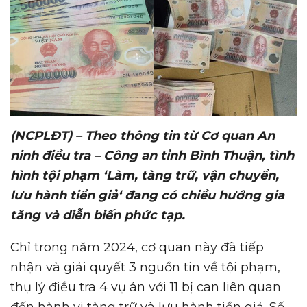
(NCPLĐT) – Theo thông tin t
ừ
C
ơ
quan An
ninh đi
ề
u tra – Công an t
ỉ
nh Bình Thu
ậ
n, tình
hình t
ộ
i ph
ạ
m ‘Làm, tàng tr
ữ
, v
ậ
n chuy
ể
n,
l
ư
u hành ti
ề
n gi
ả
‘ đang có chi
ề
u h
ướ
ng gia
tăng và di
ễ
n bi
ế
n ph
ứ
c t
ạ
p.
Chỉ trong năm 2024, cơ quan này đã tiếp
nhận và giải quyết 3 nguồn tin về tội phạm,
thụ lý điều tra 4 vụ án với 11 bị can liên quan
đến hành vi tàng trữ và lưu hành tiền giả. Số