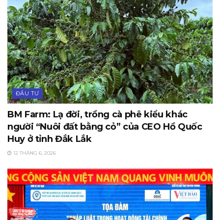
ĐẦU TƯ
BM Farm: Lạ đời, trồng cà phê kiểu khác
người “Nuôi đất bằng cỏ” của CEO Hồ Quốc
Huy ở tỉnh Đắk Lắk
12 THÁNG 6, 2026