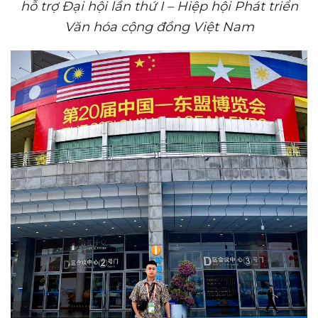
hỗ trợ Đ
ại hội
lần thứ I –
H
iệp hội
P
hát triển
V
ăn hóa cộng đồng Việt
Nam