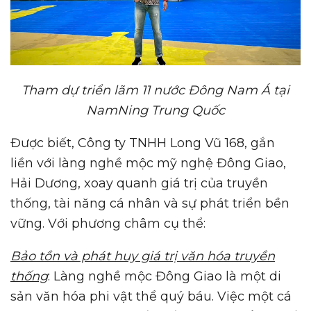
Tham dự triển lãm 11 nước
Đ
ông
N
am
Á
tại
N
am
N
ing Trung
Q
uốc
Được biết, Công ty TNHH Long Vũ 168, gắn
liền với làng nghề mộc mỹ nghệ Đông Giao,
Hải Dương, xoay quanh giá trị của truyền
thống, tài năng cá nhân và sự phát triển bền
vững. Với phương châm cụ thể:
Bảo tồn và phát huy giá trị văn hóa truyền
thống
: Làng nghề mộc Đông Giao là một di
sản văn hóa phi vật thể quý báu. Việc một cá