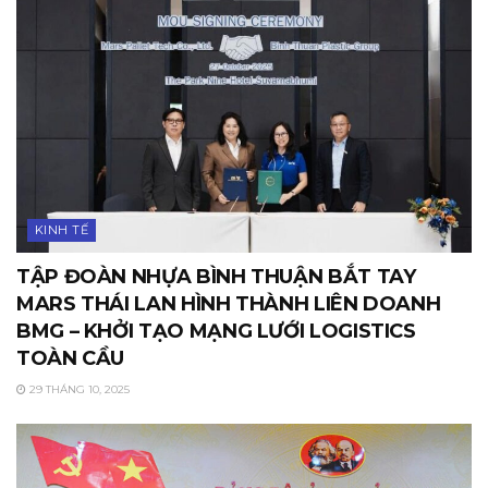
KINH TẾ
TẬP ĐOÀN NHỰA BÌNH THUẬN BẮT TAY
MARS THÁI LAN HÌNH THÀNH LIÊN DOANH
BMG – KHỞI TẠO MẠNG LƯỚI LOGISTICS
TOÀN CẦU
29 THÁNG 10, 2025