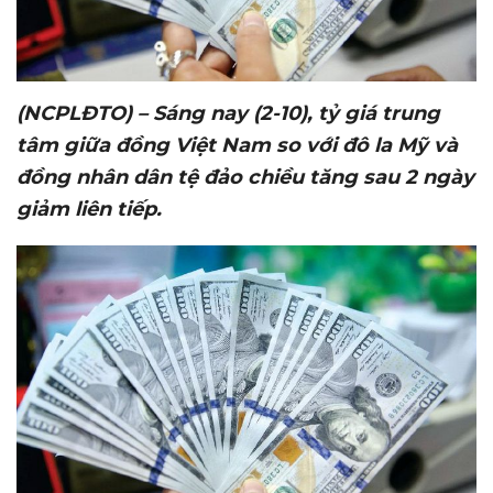
(NCPLĐTO) – Sáng nay (2-10), t
ỷ
giá trung
tâm gi
ữ
a đ
ồ
ng Vi
ệ
t Nam so v
ớ
i đô la M
ỹ
và
đ
ồ
ng nhân dân t
ệ
đ
ả
o chi
ề
u tăng sau 2 ngày
gi
ả
m liên ti
ế
p.