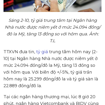
Sáng 2-10, t
ỷ
giá trung tâm t
ạ
i Ngân hàng
Nhà n
ướ
c đ
ượ
c niêm y
ế
t
ở
m
ứ
c 24.094 đ
ồ
ng/
đô la M
ỹ
, tăng 13 đ
ồ
ng so v
ớ
i hôm qua.
Ả
nh:
T.L
TTXVN đưa tin,
tỷ giá
trung tâm hôm nay (2-
10) tại Ngân hàng Nhà nước được niêm yết ở
mức 24.094 đồng/đô la Mỹ, tăng 13 đồng so
với hôm qua. Với biên độ +/-5%, tỷ giá trần
hôm nay là 25.299 đồng/đô la và tỷ giá sàn là
22.889 đồng/đô la.
Tại các ngân hàng thương mại, lúc 8 giờ 20
phút, ngân hàng Vietcombank và BIDV cùng