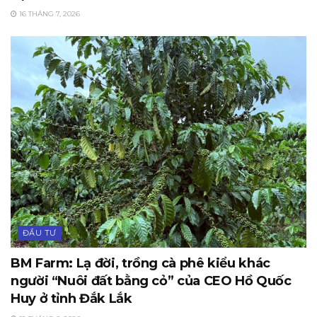
16 THÁNG 7, 2026
ĐẦU TƯ
BM Farm: Lạ đời, trồng cà phê kiểu khác
người “Nuôi đất bằng cỏ” của CEO Hồ Quốc
Huy ở tỉnh Đắk Lắk