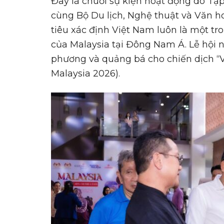
Đây là chuỗi sự kiện hoạt động do Tập
cùng Bộ Du lịch, Nghệ thuật và Văn ho
tiêu xác định Việt Nam luôn là một tr
của Malaysia tại Đông Nam Á. Lễ hội 
phương và quảng bá cho chiến dịch “V
Malaysia 2026).