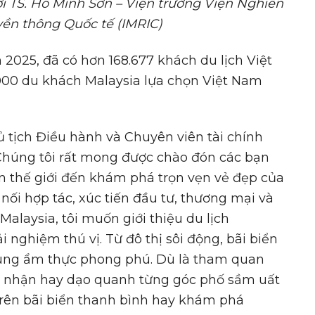
ới TS. Hồ Minh Sơn – Viện trưởng Viện Nghiên
yền thông Quốc tế (IMRIC)
2025, đã có hơn 168.677 khách du lịch Việt
000 du khách Malaysia lựa chọn Việt Nam
 tịch Điều hành và Chuyên viên tài chính
“Chúng tôi rất mong được chào đón các bạn
n thế giới đến khám phá trọn vẹn vẻ đẹp của
 nối hợp tác, xúc tiến đầu tư, thương mại và
Malaysia, tôi muốn giới thiệu du lịch
 nghiệm thú vị. Từ đô thị sôi động, bãi biển
ùng ẩm thực phong phú. Dù là tham quan
g nhận hay dạo quanh từng góc phố sầm uất
trên bãi biển thanh bình hay khám phá