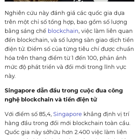
Nghiên cứu này đánh giá các quốc gia dựa
trên một chỉ số tổng hợp, bao gồm số lượng
bằng sáng chế
blockchain
, việc làm liên quan
đến blockchain, và số lượng sàn giao dịch tiền
điện tử. Điểm số của từng tiêu chí được chuẩn
hóa trên thang điểm từ 1 đến 100, phản ánh
mức độ phát triển và đổi mới trong lĩnh vực
này.
Singapore d
ẫ
n đ
ầ
u trong cu
ộ
c đua công
ngh
ệ
blockchain và ti
ề
n đi
ệ
n t
ử
Với điểm số 85,4,
Singapore
khẳng định vị trí
hàng đầu trong đổi mới blockchain toàn cầu.
Quốc gia này sởhữu hơn 2.400 việc làm liên