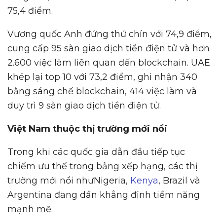
75,4 điểm.
Vương quốc Anh đứng thứ chín với 74,9 điểm,
cung cấp 95 sàn giao dịch tiền điện tử và hơn
2.600 việc làm liên quan đến blockchain. UAE
khép lại top 10 với 73,2 điểm, ghi nhận 340
bằng sáng chế blockchain, 414 việc làm và
duy trì 9 sàn giao dịch tiền điện tử.
Vi
ệ
t Nam thu
ộ
c th
ị
tr
ườ
ng m
ớ
i n
ổ
i
Trong khi các quốc gia dẫn đầu tiếp tục
chiếm ưu thế trong bảng xếp hạng, các thị
trường mới nổi nhưNigeria,
Kenya
, Brazil và
Argentina đang dần khẳng định tiềm năng
mạnh mẽ.