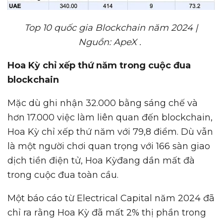
Top 10 qu
ố
c gia Blockchain năm 2024 |
Ngu
ồ
n: ApeX .
Hoa K
ỳ
ch
ỉ
x
ế
p th
ứ
năm trong cu
ộ
c đua
blockchain
Mặc dù ghi nhận 32.000 bằng sáng chế và
hơn 17.000 việc làm liên quan đến blockchain,
Hoa Kỳ chỉ xếp thứ năm với 79,8 điểm. Dù vẫn
là một người chơi quan trọng với 166 sàn giao
dịch tiền điện tử, Hoa Kỳđang dần mất đà
trong cuộc đua toàn cầu.
Một báo cáo từ Electrical Capital năm 2024 đã
chỉ ra rằng Hoa Kỳ đã mất 2% thị phần trong