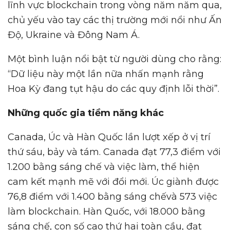
lĩnh vực blockchain trong vòng năm năm qua,
chủ yếu vào tay các thị trường mới nổi như Ấn
Độ, Ukraine và Đông Nam Á.
Một bình luận nổi bật từ người dùng cho rằng:
“Dữ liệu này một lần nữa nhấn mạnh rằng
Hoa Kỳ đang tụt hậu do các quy định lỗi thời”.
Nh
ữ
ng qu
ố
c gia ti
ề
m năng khác
Canada, Úc và Hàn Quốc lần lượt xếp ở vị trí
thứ sáu, bảy và tám. Canada đạt 77,3 điểm với
1.200 bằng sáng chế và việc làm, thể hiện
cam kết mạnh mẽ với đổi mới. Úc giành được
76,8 điểm với 1.400 bằng sáng chếvà 573 việc
làm blockchain. Hàn Quốc, với 18.000 bằng
sáng chế, con số cao thứ hai toàn cầu, đạt