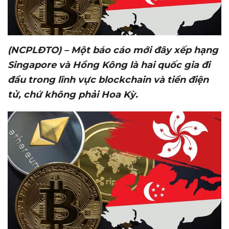
(NCPLĐTO) – M
ộ
t báo cáo m
ớ
i đây x
ế
p h
ạ
ng
Singapore và H
ồ
ng Kông là hai qu
ố
c gia đi
đ
ầ
u trong lĩnh v
ự
c blockchain và ti
ề
n đi
ệ
n
t
ử
, ch
ứ
không ph
ả
i Hoa K
ỳ
.