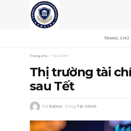
TRANG CHỦ
Trang chủ
Tài Chính
Thị trường tài c
sau Tết
bởi
Editor
trong
Tài Chính