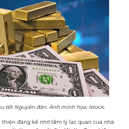
u t
ế
t Nguyên đán.
Ả
nh minh h
ọ
a: Istock.
 thiện đáng kể nhờ tâm lý lạc quan của nhà