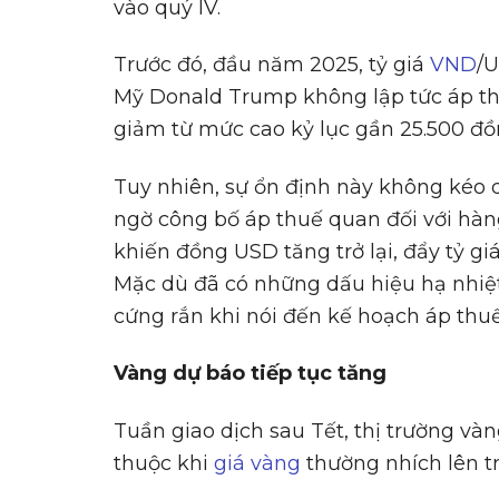
vào quý IV.
Trước đó, đầu năm 2025, tỷ giá
VND
/U
Mỹ Donald Trump không lập tức áp thu
giảm từ mức cao kỷ lục gần 25.500 đ
Tuy nhiên, sự ổn định này không kéo 
ngờ công bố áp thuế quan đối với hàn
khiến đồng USD tăng trở lại, đẩy tỷ 
Mặc dù đã có những dấu hiệu hạ nhiệ
cứng rắn khi nói đến kế hoạch áp thuế
Vàng d
ự
báo ti
ế
p t
ụ
c tăng
Tuần giao dịch sau Tết, thị trường và
thuộc khi
giá vàng
thường nhích lên tr