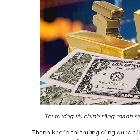
Th
ị
tr
ườ
ng tài chính tăng m
ạ
nh sa
Thanh khoản thị trường cũng được cải