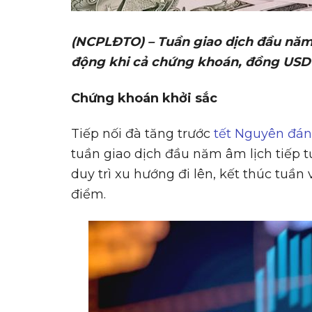
(NCPLĐTO) – Tu
ầ
n giao d
ị
ch đ
ầ
u năm
đ
ộ
ng khi c
ả
ch
ứ
ng khoán, đ
ồ
ng USD
Ch
ứ
ng khoán kh
ở
i s
ắ
c
Tiếp nối đà tăng trước
tết Nguyên đán
tuần giao dịch đầu năm âm lịch tiếp t
duy trì xu hướng đi lên, kết thúc tuần 
điểm.