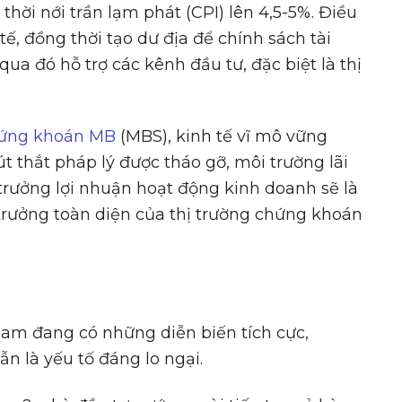
hời nới trần lạm phát (CPI) lên 4,5-5%. Điều
ế, đồng thời tạo dư địa để chính sách tài
 qua đó hỗ trợ các kênh đầu tư, đặc biệt là thị
ứng khoán MB
(MBS), kinh tế vĩ mô vững
út thắt pháp lý được tháo gỡ, môi trường lãi
 trưởng lợi nhuận hoạt động kinh doanh sẽ là
trưởng toàn diện của thị trường chứng khoán
am đang có những diễn biến tích cực,
n là yếu tố đáng lo ngại.