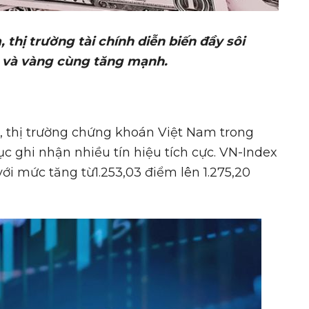
, th
ị
tr
ườ
ng tài chính di
ễ
n bi
ế
n đ
ầ
y sôi
 và vàng cùng tăng m
ạ
nh.
, thị trường chứng khoán Việt Nam trong
ục ghi nhận nhiều tín hiệu tích cực. VN-Index
với mức tăng từ1.253,03 điểm lên 1.275,20