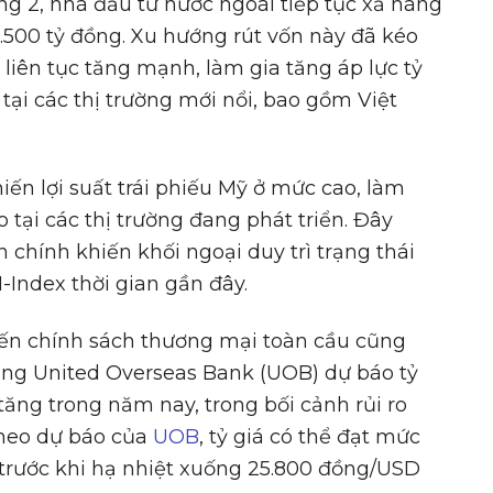
ng 2, nhà đầu tư nước ngoài tiếp tục xả hàng
3.500 tỷ đồng. Xu hướng rút vốn này đã kéo
 liên tục tăng mạnh, làm gia tăng áp lực tỷ
ại các thị trường mới nổi, bao gồm Việt
ến lợi suất trái phiếu Mỹ ở mức cao, làm
o tại các thị trường đang phát triển. Đây
chính khiến khối ngoại duy trì trạng thái
-Index thời gian gần đây.
đến chính sách thương mại toàn cầu cũng
àng United Overseas Bank (UOB) dự báo tỷ
ăng trong năm nay, trong bối cảnh rủi ro
Theo dự báo của
UOB
, tỷ giá có thể đạt mức
 trước khi hạ nhiệt xuống 25.800 đồng/USD