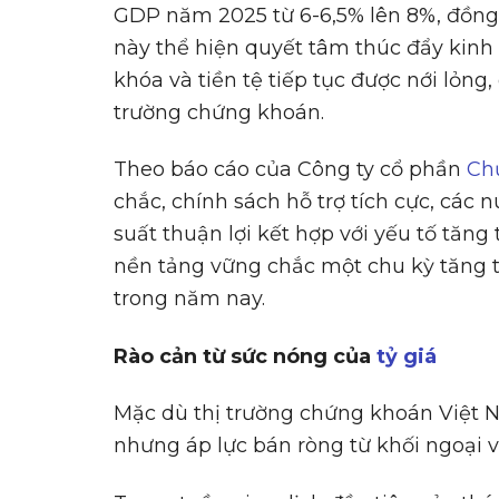
GDP năm 2025 từ 6-6,5% lên 8%, đồng t
này thể hiện quyết tâm thúc đẩy kinh t
khóa và tiền tệ tiếp tục được nới lỏng,
trường chứng khoán.
Theo báo cáo của Công ty cổ phần
Ch
chắc, chính sách hỗ trợ tích cực, các n
suất thuận lợi kết hợp với yếu tố tăng
nền tảng vững chắc một chu kỳ tăng 
trong năm nay.
Rào c
ả
n t
ừ
s
ứ
c nóng c
ủ
a
t
ỷ
giá
Mặc dù thị trường chứng khoán Việt N
nhưng áp lực bán ròng từ khối ngoại vẫ