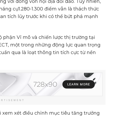
g với dòng vốn nội địa dồi dào. Tuy nhiên,
háng cự1.280-1.300 điểm vẫn là thách thức
gian tích lũy trước khi có thể bứt phá mạnh
phận Vĩ mô và chiến lược thị trường tại
CT, một trong những động lực quan trọng
tuần qua là loạt thông tin tích cực từ nền
ERTISEMENT
i xem xét điều chỉnh mục tiêu tăng trưởng