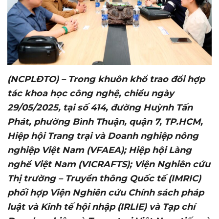
(NCPLĐTO) – Trong khuôn khổ trao đổi hợp
tác khoa học công nghệ, chiều
ngày
29
/
05
/202
5
, tại
số 414, đường Huỳnh Tấn
Phát, phường Bình Thuận, quận 7, TP.HCM
,
Hiệ
p hội Trang trại và Doanh nghiệp nông
nghiệp Việt Nam (VFAEA); Hiệp hội Làng
nghề Việt Nam (VICRAFTS);
Viện Nghiên
cứu
Thị trường – Truyền thông Quốc tế
(IMRIC)
phối hợp Viện
Nghiên cứu Chính sách pháp
luật và Kinh tế hội nhập (IRLIE) và Tạp chí