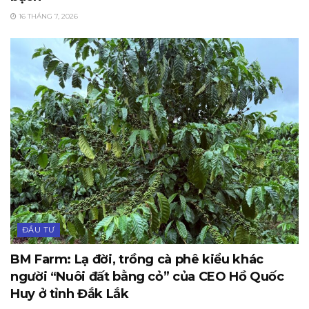
16 THÁNG 7, 2026
ĐẦU TƯ
BM Farm: Lạ đời, trồng cà phê kiểu khác
người “Nuôi đất bằng cỏ” của CEO Hồ Quốc
Huy ở tỉnh Đắk Lắk