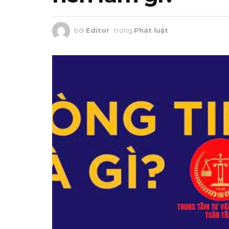
bởi
Editor
trong
Phát luật