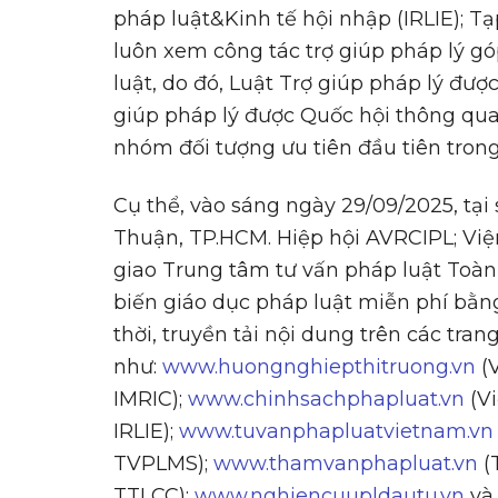
pháp luật&Kinh tế hội nhập (IRLIE); T
luôn xem công tác trợ giúp pháp lý 
luật, do đó, Luật Trợ giúp pháp lý đư
giúp pháp lý được Quốc hội thông qu
nhóm đối tượng ưu tiên đầu tiên tron
Cụ thể, vào sáng ngày 29/09/2025, tạ
Thuận, TP.HCM. Hiệp hội AVRCIPL; Vi
giao Trung tâm tư vấn pháp luật Toàn
biến giáo dục pháp luật miễn phí bằng
thời, truyền tải nội dung trên các trang
như:
www.huongnghiepthitruong.vn
(
IMRIC);
www.chinhsachphapluat.vn
(V
IRLIE);
www.tuvanphapluatvietnam.vn
TVPLMS);
www.thamvanphapluat.vn
(
TTLCC);
www.nghiencuupldautu.vn
v