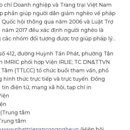
ạp chí Doanh nghiệp và Trang trại Việt Nam
góp phần giúp người dân giảm nghèo về pháp
ợc Quốc hội thông qua năm 2006 và Luật Trợ
a năm 2017 đều xác định người nghèo là
g các nhóm đối tượng được trợ giúp pháp lý…
i số 412, đường Huỳnh Tấn Phát, phường Tân
ện IMRIC phối hợp Viện IRLIE; TC DN&TTVN
 Tâm (TTLCC) tổ chức buổi tham vấn, phổ
 hình thức trực tiếp và trực tuyến. Đồng
 tin điện tử, mạng xã hội, tạp chí in
Viện
iện
(Trung tâm
Trung tâm
à
www.phattrienspcongnghe.vn
(Hiệp hội