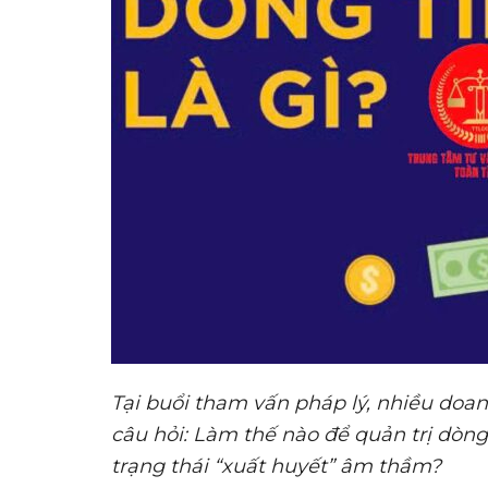
Tại
buổi tham vấn pháp lý, nhiều doa
c
âu hỏi:
L
àm thế nào để quản trị dòng
trạng thái “xuất huyết” âm thầm?