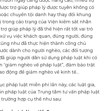
ng muốn ngày càng được nâng cao, nhiều vụ
được trợ giúp pháp lý được tuyên không có
hoặc chuyển tội danh hay thay đổi khung
ị trong cáo trạng của Viện kiểm sát nhân
rợ giúp pháp lý đã thể hiện rất tốt vai trò
 xử vụ việc khách quan, đúng người, đúng
n cũng như đã thực hiện thành công chủ
nước dành cho người nghèo, các đối tượng
ý đã giúp người dân sử dụng pháp luật khi có
n “giảm nghèo về pháp luật”, đảm bảo trật
 lao động để giảm nghèo về kinh tế…
ục pháp luật miễn phí lần này, các luật gia,
 vấn pháp luật của Trung tâm tư vấn pháp luật
trường hợp cụ thể như sau: