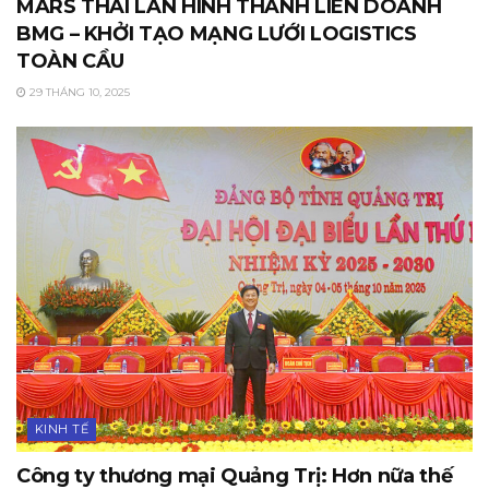
MARS THÁI LAN HÌNH THÀNH LIÊN DOANH
BMG – KHỞI TẠO MẠNG LƯỚI LOGISTICS
TOÀN CẦU
29 THÁNG 10, 2025
KINH TẾ
Công ty thương mại Quảng Trị: Hơn nữa thế