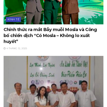
KINH TẾ
Chính thức ra mắt Bẫy muỗi Mosla và Công
bố chiến dịch “Có Mosla – Không lo xuất
huyết”
4 THÁNG 12, 2025