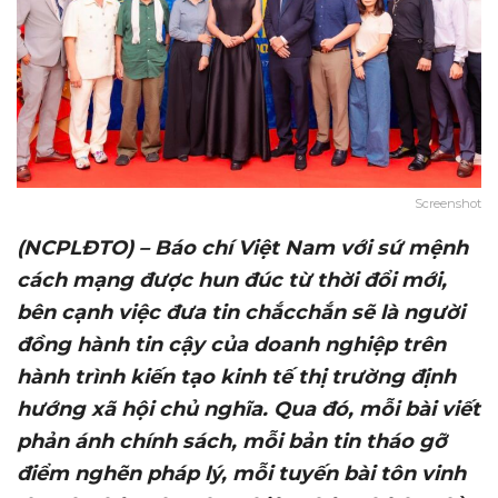
Screenshot
(NCPLĐTO) – Báo chí Việt Nam với sứ mệnh
cách mạng được hun đúc từ thời đổi mới,
bên
cạnh việc
đưa tin chắc
chắn sẽ
là người
đồng hành tin cậy của doanh nghiệp trên
hành trình kiến tạo kinh
tế
thị trường định
hướng xã hội chủ nghĩa. Qua
đó, m
ỗi bài viết
phản ánh chính sách, mỗi bản tin tháo gỡ
điểm nghẽn pháp lý, mỗi tuyến bài tôn vinh