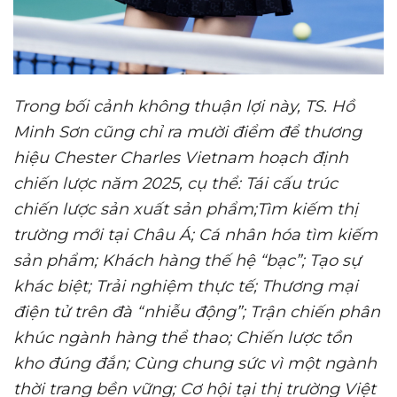
Trong bối cảnh không thuận lợi này, TS
. Hồ
Minh Sơn
cũng chỉ ra mười điểm để
thương
hiệu
Chester Charles Vietna
m hoạch định
chiến lược năm 2025
, cụ thể:
Tái cấu trúc
chiến lược sản xuất sản phẩm
;
Tìm kiếm thị
trường mới tại Châu Á
;
Cá nhân hóa tìm kiếm
sản phẩm
;
Khách hàng thế hệ “bạc”
;
Tạo sự
khác biệt
;
Trải nghiệm thực tế
;
Thương mại
điện tử trên đà “nhiễu động”
;
Trận chiến phân
khúc ngành hàng thể thao
;
Chiến lược tồn
kho đúng đắn
;
Cùng chung sức vì một ngành
thời trang bền vững
;
Cơ hội tại thị trường Việt