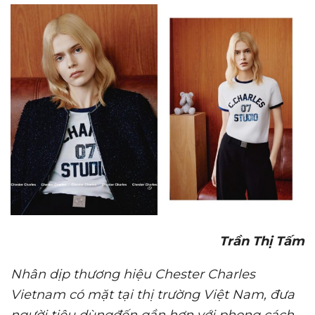
Trần Thị Tấm
Nhân
dịp thương hiệu
Chester Charles
Vietnam
có mặt tại thị trường Việt Nam,
đ
ưa
người
tiêu dùng
đến gần hơn với phong cách