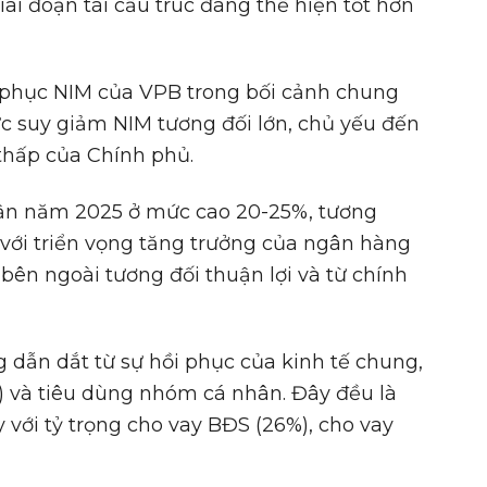
iai đoạn tái cấu trúc đang thể hiện tốt hơn
ồi phục NIM của VPB trong bối cảnh chung
c suy giảm NIM tương đối lớn, chủ yếu đến
 thấp của Chính phủ.
uận năm 2025 ở mức cao 20-25%, tương
với triển vọng tăng trưởng của ngân hàng
bên ngoài tương đối thuận lợi và từ chính
 dẫn dắt từ sự hồi phục của kinh tế chung,
S) và tiêu dùng nhóm cá nhân. Đây đều là
với tỷ trọng cho vay BĐS (26%), cho vay