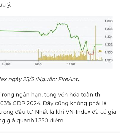
u ý.
ex ngày 25/3 (Ngu
ồ
n: FireAnt).
 Trong ngắn hạn, tổng vốn hóa toàn thị
 63% GDP 2024. Đây cũng không phải là
rọng đầu tư. Nhất là khi VN-Index đã có giai
ng giá quanh 1.350 điểm.