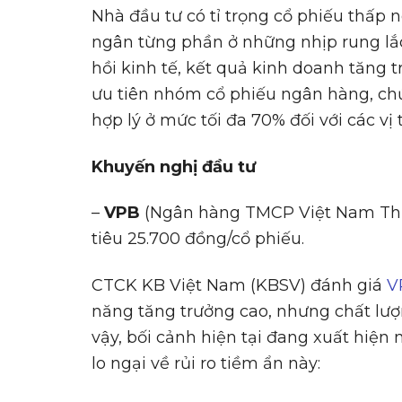
Nhà đầu tư có tỉ trọng cổ phiếu thấp 
ngân từng phần ở những nhịp rung lắc
hồi kinh tế, kết quả kinh doanh tăng t
ưu tiên nhóm cổ phiếu ngân hàng, chứ
hợp lý ở mức tối đa 70% đối với các vị
Khuy
ế
n ngh
ị
đ
ầ
u t
ư
–
VPB
(Ngân hàng TMCP Việt Nam Th
tiêu 25.700 đồng/cổ phiếu.
CTCK KB Việt Nam (KBSV) đánh giá
V
năng tăng trưởng cao, nhưng chất lượ
vậy, bối cảnh hiện tại đang xuất hiện
lo ngại về rủi ro tiềm ẩn này: