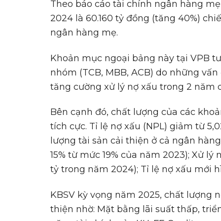
Theo báo cáo tài chính ngân hàng mẹ
2024 là 60.160 tỷ đồng (tăng 40%) chi
ngân hàng mẹ.
Khoản mục ngoại bảng này tại VPB tư
nhóm (TCB, MBB, ACB) do những vấn đ
tăng cường xử lý nợ xấu trong 2 năm
Bên cạnh đó, chất lượng của các khoả
tích cực. Tỉ lệ nợ xấu (NPL) giảm từ 
lượng tài sản cải thiện ở cả ngân hàn
15% từ mức 19% của năm 2023); Xử lý
tỷ trong năm 2024); Tỉ lệ nợ xấu mới 
KBSV kỳ vọng năm 2025, chất lượng nợ
thiện nhờ: Mặt bằng lãi suất thấp, triể