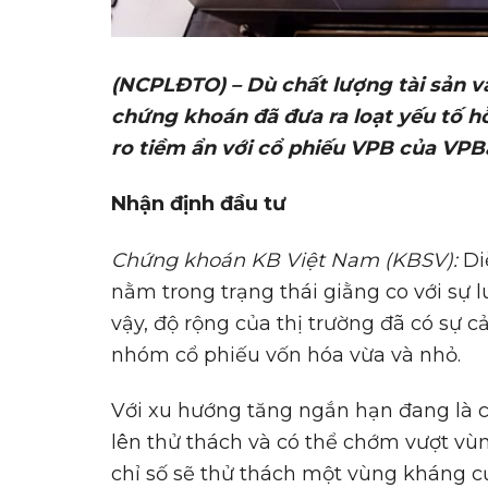
(NCPLĐTO) – Dù chất lượng tài sản v
chứng khoán đã đưa ra loạt yếu tố hỗ
ro tiềm ẩn với cổ phiếu VPB của VPB
Nh
ậ
n đ
ị
nh đ
ầ
u t
ư
Ch
ứ
ng khoán
KB Vi
ệ
t Nam (KBSV):
Di
nằm trong trạng thái giằng co với sự
vậy, độ rộng của thị trường đã có sự c
nhóm cổ phiếu vốn hóa vừa và nhỏ.
Với xu hướng tăng ngắn hạn đang là ch
lên thử thách và có thể chớm vượt vùn
chỉ số sẽ thử thách một vùng kháng cự