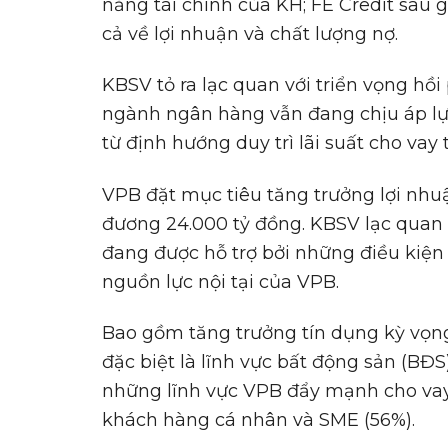
năng tài chính của KH; FE Credit sau g
cả về lợi nhuận và chất lượng nợ.
KBSV tỏ ra lạc quan với triển vọng h
ngành ngân hàng vẫn đang chịu áp lự
từ định hướng duy trì lãi suất cho vay
VPB đặt mục tiêu tăng trưởng lợi nh
đương 24.000 tỷ đồng. KBSV lạc quan 
đang được hỗ trợ bởi những điều kiện 
nguồn lực nội tại của VPB.
Bao gồm tăng trưởng tín dụng kỳ vọng
đặc biệt là lĩnh vực bất động sản (BĐ
những lĩnh vực VPB đẩy mạnh cho vay 
khách hàng cá nhân và SME (56%).