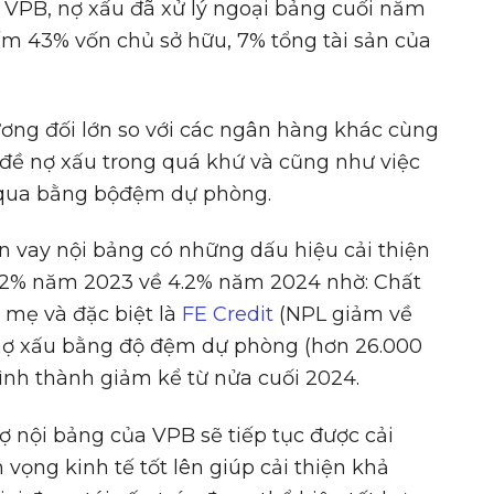
 VPB, nợ xấu đã xử lý ngoại bảng cuối năm
ếm 43% vốn chủ sở hữu, 7% tổng tài sản của
ơng đối lớn so với các ngân hàng khác cùng
ề nợ xấu trong quá khứ và cũng như việc
 qua bằng bộđệm dự phòng.
n vay nội bảng có những dấu hiệu cải thiện
5,02% năm 2023 về 4.2% năm 2024 nhờ: Chất
g mẹ và đặc biệt là
FE Credit
(NPL giảm về
 nợ xấu bằng độ đệm dự phòng (hơn 26.000
hình thành giảm kể từ nửa cuối 2024.
 nội bảng của VPB sẽ tiếp tục được cải
n vọng kinh tế tốt lên giúp cải thiện khả