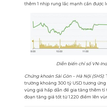
thêm 1 nhịp rung lắc mạnh cần được lư
Di
ễ
n bi
ế
n ch
ỉ
s
ố
VN-Ind
Ch
ứ
ng khoán
Sài Gòn – Hà N
ộ
i (SHS)
:
trường khoảng 300 tỷ USD tương ứng
vùng giá hấp dẫn để gia tăng thêm tỉ t
đoạn tăng giá tốt từ 1.220 điểm lên vù