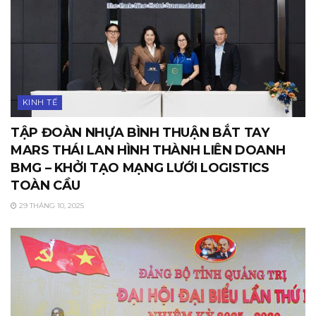
KINH TẾ
TẬP ĐOÀN NHỰA BÌNH THUẬN BẮT TAY
MARS THÁI LAN HÌNH THÀNH LIÊN DOANH
BMG – KHỞI TẠO MẠNG LƯỚI LOGISTICS
TOÀN CẦU
29 THÁNG 10, 2025