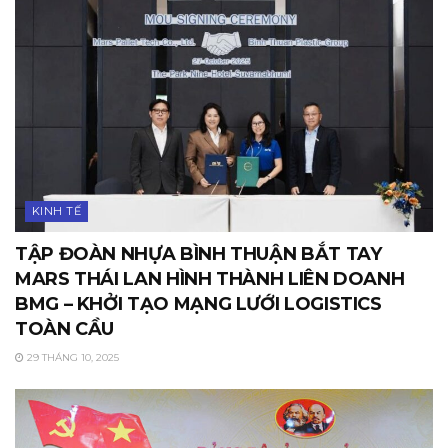
KINH TẾ
TẬP ĐOÀN NHỰA BÌNH THUẬN BẮT TAY
MARS THÁI LAN HÌNH THÀNH LIÊN DOANH
BMG – KHỞI TẠO MẠNG LƯỚI LOGISTICS
TOÀN CẦU
29 THÁNG 10, 2025