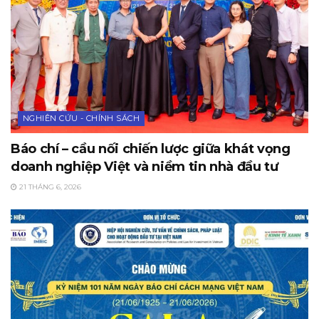
NGHIÊN CỨU - CHÍNH SÁCH
Báo chí – cầu nối chiến lược giữa khát vọng
doanh nghiệp Việt và niềm tin nhà đầu tư
21 THÁNG 6, 2026