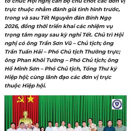
tổ chức Hội nghị cán bộ chủ chốt các
đơn vị
trực thuộc
nhằm đánh giá tình hình trước,
trong và sau Tết Nguyên đán Bính Ngọ
2026, đồng thời triển khai các nhiệm vụ
trọng tâm ngay sau kỳ nghỉ Tết. C
h
ủ
trì
Hội
nghị có
ông Trần Sơn Vũ – Chủ tịch; ông
Trần Tuấn Hải – Phó Chủ tịch Thường trực;
ông Phan Khôi Tường – Phó Chủ tịch; ông
Hồ Minh Sơn – Phó Chủ tịch, Tổng Thư ký
Hiệp hội; cùng lãnh đạo các đơn vị trực
thuộc Hiệp hội
.