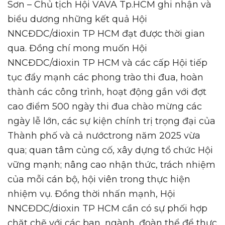
Sơn – Chủ tịch Hội VAVA Tp.HCM ghi nhận và
biểu dương những kết quả Hội
NNCĐDC/dioxin TP HCM đạt được thời gian
qua. Đồng chí mong muốn Hội
NNCĐDC/dioxin TP HCM và các cấp Hội tiếp
tục đẩy mạnh các phong trào thi đua, hoàn
thành các công trình, hoạt động gắn với đợt
cao điểm 500 ngày thi đua chào mừng các
ngày lễ lớn, các sự kiện chính trị trọng đại của
Thành phố và cả nướctrong năm 2025 vừa
qua; quan tâm củng cố, xây dựng tổ chức Hội
vững mạnh; nâng cao nhận thức, trách nhiệm
của mỗi cán bộ, hội viên trong thực hiện
nhiệm vụ. Đồng thời nhấn mạnh, Hội
NNCĐDC/dioxin TP HCM cần có sự phối hợp
chặt chẽ với các ban, ngành, đoàn thể để thực