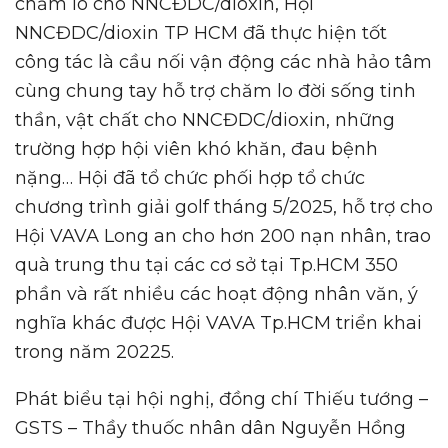
chăm lo cho NNCĐDC/dioxin, Hội
NNCĐDC/dioxin TP HCM đã thực hiện tốt
công tác là cầu nối vận động các nhà hảo tâm
cùng chung tay hỗ trợ chăm lo đời sống tinh
thần, vật chất cho NNCĐDC/dioxin, những
trường hợp hội viên khó khăn, đau bệnh
nặng… Hội đã tổ chức phối hợp tổ chức
chương trình giải golf tháng 5/2025, hỗ trợ cho
Hội VAVA Long an cho hơn 200 nạn nhân, trao
quà trung thu tại các cơ sở tại Tp.HCM 350
phần và rất nhiều các hoạt động nhân văn, ý
nghĩa khác được Hội VAVA Tp.HCM triển khai
trong năm 20225.
Phát biểu tại hội nghị, đồng chí Thiếu tướng –
GSTS – Thầy thuốc nhân dân Nguyễn Hồng