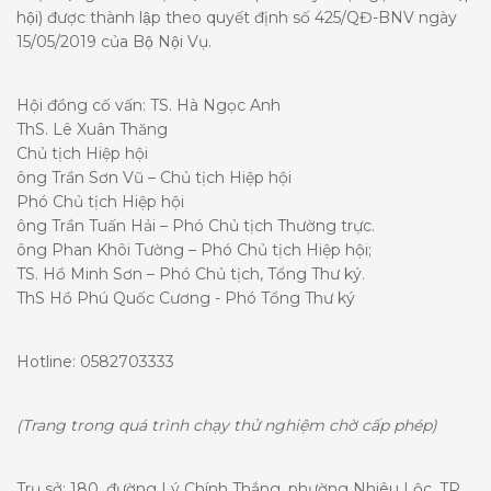
hội) được thành lập theo quyết định số 425/QĐ-BNV ngày
15/05/2019 của Bộ Nội Vụ.
Hội đồng cố vấn: TS. Hà Ngọc Anh
ThS. Lê Xuân Thăng
Chủ tịch Hiệp hội
ông Trần Sơn Vũ – Chủ tịch Hiệp hội
Phó Chủ tịch Hiệp hội
ông Trần Tuấn Hải – Phó Chủ tịch Thường trực.
ông Phan Khôi Tường – Phó Chủ tịch Hiệp hội;
TS. Hồ Minh Sơn – Phó Chủ tịch, Tổng Thư ký.
ThS Hồ Phú Quốc Cương - Phó Tổng Thư ký
Hotline: 0582703333
(Trang trong quá trình chạy thử nghiệm chờ cấp phép)
Trụ sở: 180, đường Lý Chính Thắng, phường Nhiêu Lộc, TP.