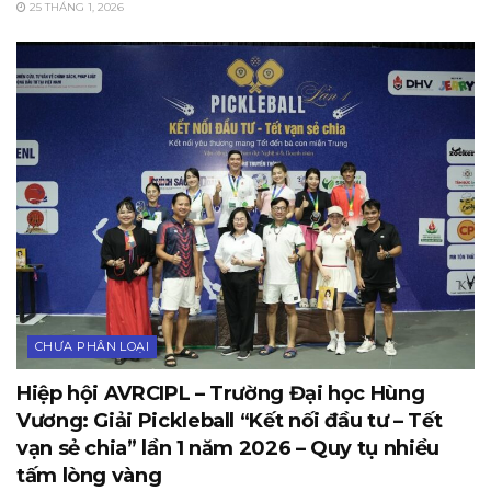
25 THÁNG 1, 2026
CHƯA PHÂN LOẠI
Hiệp hội AVRCIPL – Trường Đại học Hùng
Vương: Giải Pickleball “Kết nối đầu tư – Tết
vạn sẻ chia” lần 1 năm 2026 – Quy tụ nhiều
tấm lòng vàng