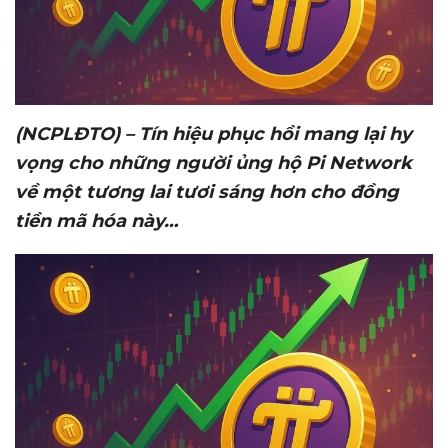
(NCPLĐTO) – Tín hi
ệ
u ph
ụ
c h
ồ
i mang l
ạ
i hy
v
ọ
ng cho nh
ữ
ng ng
ườ
i
ủ
ng h
ộ
Pi Network
v
ề
m
ộ
t t
ươ
ng lai t
ươ
i sáng h
ơ
n cho đ
ồ
ng
ti
ề
n mã hóa này…