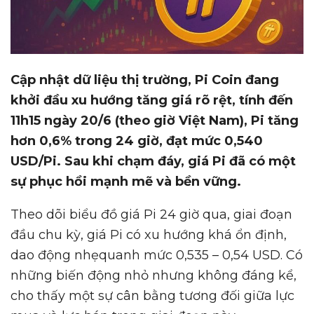
C
ậ
p nh
ậ
t d
ữ
li
ệ
u th
ị
tr
ườ
ng, Pi Coin đang
kh
ở
i đ
ầ
u xu h
ướ
ng tăng giá rõ r
ệ
t, tính đ
ế
n
11h15 ngày 20/6 (theo gi
ờ
Vi
ệ
t Nam), Pi tăng
h
ơ
n 0,6% trong 24 gi
ờ
, đ
ạ
t m
ứ
c 0,540
USD/Pi. Sau khi ch
ạ
m đáy, giá Pi đã có m
ộ
t
s
ự
ph
ụ
c h
ồ
i m
ạ
nh m
ẽ
và b
ề
n v
ữ
ng.
Theo dõi biểu đồ giá Pi 24 giờ qua, giai đoạn
đầu chu kỳ, giá Pi có xu hướng khá ổn định,
dao động nhẹquanh mức 0,535 – 0,54 USD. Có
những biến động nhỏ nhưng không đáng kể,
cho thấy một sự cân bằng tương đối giữa lực