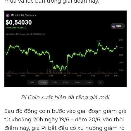
mua và lực bán trong giai đoạn này.
Pi Coin xu
ấ
t hi
ệ
n đà tăng giá m
ớ
i
Sau đó đồng coin bước vào giai đoạn giảm giá
từ khoảng 20h ngày 19/6 – đêm 20/6, vào thời
điểm này, giá Pi bắt đầu có xu hướng giảm rõ