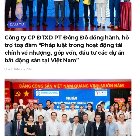
ĐẦU TƯ
Công ty CP ĐTXD PT Đông Đô đồng hành, hỗ
trợ toạ đàm “Pháp luật trong hoạt động tài
chính về nhượng, góp vốn, đầu tư các dự án
bất động sản tại Việt Nam”
4 THÁNG 6, 2026