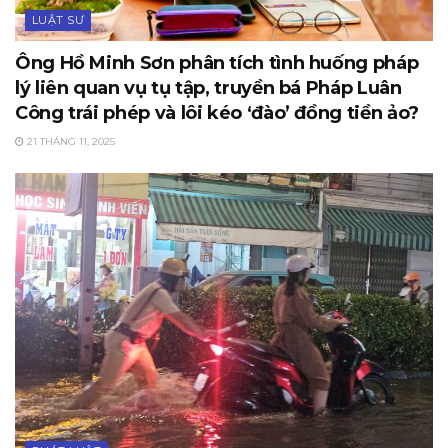
LUẬT SƯ
Ông Hồ Minh Sơn phân tích tình huống pháp
lý liên quan vụ tụ tập, truyền bá Pháp Luân
Công trái phép và lôi kéo ‘đào’ đồng tiền ảo?
21 THÁNG 11, 2025