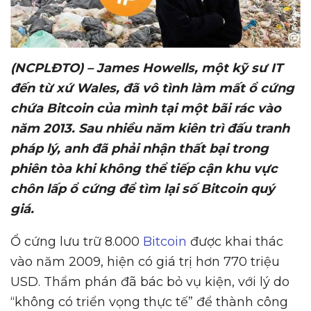
(NCPLĐTO) – James Howells, m
ộ
t k
ỹ
s
ư
IT
đ
ế
n t
ừ
x
ứ
Wales, đã vô tình làm m
ấ
t
ổ
c
ứ
ng
ch
ứ
a Bitcoin c
ủ
a mình t
ạ
i m
ộ
t bãi rác vào
năm 2013. Sau nhi
ề
u năm kiên trì đ
ấ
u tranh
pháp lý, anh đã ph
ả
i nh
ậ
n th
ấ
t b
ạ
i trong
phiên tòa khi không th
ể
ti
ế
p c
ậ
n khu v
ự
c
chôn l
ấ
p
ổ
c
ứ
ng đ
ể
tìm l
ạ
i s
ố
Bitcoin quý
giá.
Ổ cứng lưu trữ 8.000
Bitcoin
được khai thác
vào năm 2009, hiện có giá trị hơn 770 triệu
USD. Thẩm phán đã bác bỏ vụ kiện, với lý do
“không có triển vọng thực tế” để thành công