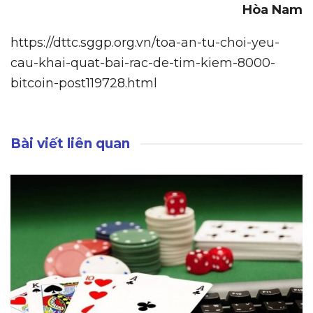
Hòa Nam
https://dttc.sggp.org.vn/toa-an-tu-choi-yeu-
cau-khai-quat-bai-rac-de-tim-kiem-8000-
bitcoin-post119728.html
Bài viết liên quan