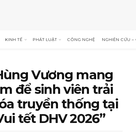
KINH TẾ
PHÁT LUẬT
CÔNG NGHỆ
NGHIÊN CỨU –
 Hùng Vương mang
m để sinh viên trải
a truyền thống tại
Vui tết DHV 2026”