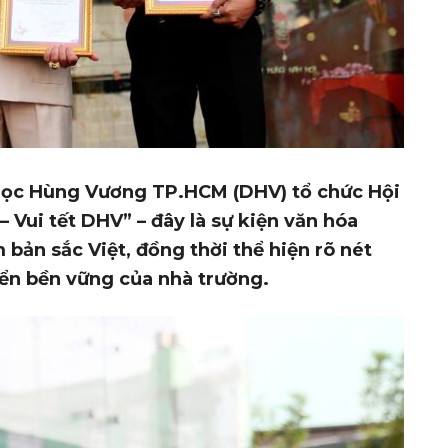
 học Hùng Vương TP.HCM
(DHV) tổ chức Hội
– Vui tết DHV” – đây là sự kiện văn hóa
ản sắc Việt, đồng thời thể hiện rõ nét
triển bền vững của nhà trường.