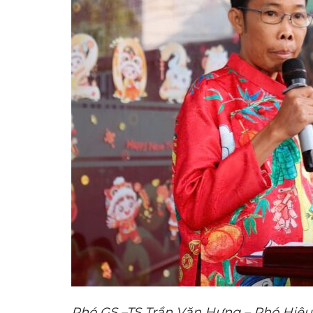
Phó GS –TS Trần Văn Hưng – Phó Hiệu 