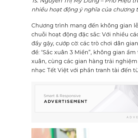
Ts
.
Nguyễn Thị Mỹ Dung – Phó Hiệu t
nhiều hoạt động ý nghĩa của chương t
Chương trình mang đến không gian lễ 
chuỗi hoạt động đặc sắc: Với nhiều các
đẩy gậy, cướp cờ: các trò chơi dân gi
đề: “Sắc xuân 3 Miền”, không gian ẩm 
xuân, cùng các gian hàng trải nghiệm
nhạc Tết Việt với phần tranh tài đến t
ADV