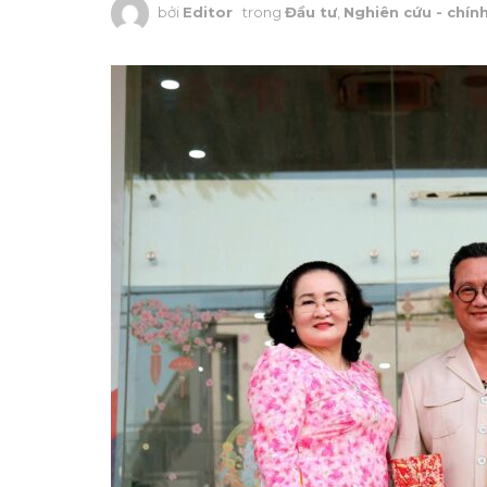
bởi
Editor
trong
Đầu tư
,
Nghiên cứu - chín