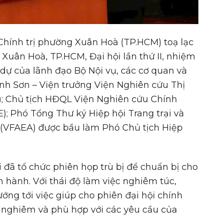
Chính trị phường Xuân Hoà (TP.HCM) toạ lạc
Xuân Hoà, TP.HCM, Đại hội lần thứ II, nhiệm
 dự của lãnh đạo Bộ Nội vụ, các cơ quan và
Minh Sơn – Viện trưởng Viện Nghiên cứu Thị
); Chủ tịch HĐQL Viện Nghiên cứu Chính
E); Phó Tổng Thư ký Hiệp hội Trang trại và
(VFAEA) được bầu làm Phó Chủ tịch Hiệp
i đã tổ chức phiên họp trù bị để chuẩn bị cho
ến hành. Với thái độ làm việc nghiêm túc,
ớng tới việc giúp cho phiên đại hội chính
 nghiêm và phù hợp với các yêu cầu của