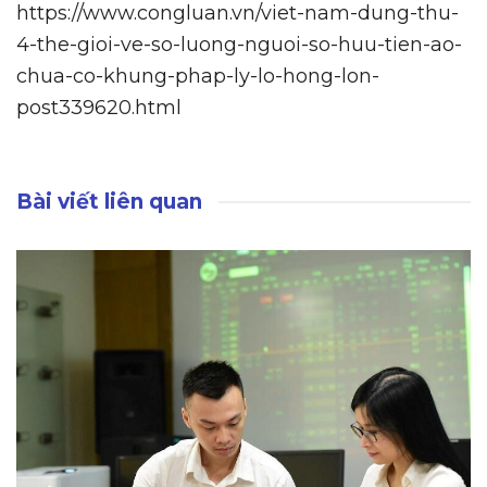
https://www.congluan.vn/viet-nam-dung-thu-
4-the-gioi-ve-so-luong-nguoi-so-huu-tien-ao-
chua-co-khung-phap-ly-lo-hong-lon-
post339620.html
Bài viết liên quan