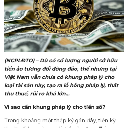
(NCPLĐTO) – Dù có s
ố
l
ượ
ng ng
ườ
i s
ở
h
ữ
u
ti
ề
n
ả
o t
ươ
ng đ
ố
i đông đ
ả
o, th
ế
nh
ư
ng t
ạ
i
Vi
ệ
t Nam v
ẫ
n ch
ư
a có khung pháp lý cho
lo
ạ
i tài s
ả
n này, t
ạ
o ra l
ỗ
h
ổ
ng pháp lý, th
ấ
t
thu thu
ế
, r
ủ
i ro khá l
ớ
n…
Vì sao c
ầ
n khung pháp lý cho ti
ề
n s
ố
?
Trong khoảng một thập kỷ gần đây, tiền kỹ