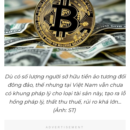
Dù có s
ố
l
ượ
ng ng
ườ
i s
ở
h
ữ
u ti
ề
n
ả
o t
ươ
ng đ
ố
i
đông đ
ả
o, th
ế
nh
ư
ng t
ạ
i Vi
ệ
t Nam v
ẫ
n ch
ư
a
có khung pháp lý cho lo
ạ
i tài s
ả
n này, t
ạ
o ra l
ỗ
h
ổ
ng pháp lý, th
ấ
t thu thu
ế
, r
ủ
i ro khá l
ớ
n…
(
Ả
nh: ST)
ADVERTISEMENT