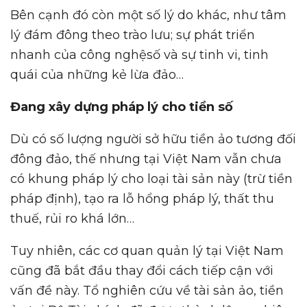
Bên cạnh đó còn một số lý do khác, như tâm
lý đám đông theo trào lưu; sự phát triển
nhanh của công nghệsố và sự tinh vi, tinh
quái của những kẻ lừa đảo…
Đang xây d
ự
ng pháp lý cho ti
ề
n s
ố
Dù có số lượng người sở hữu tiền ảo tương đối
đông đảo, thế nhưng tại Việt Nam vẫn chưa
có khung pháp lý cho loại tài sản này (trừ tiền
pháp định), tạo ra lỗ hổng pháp lý, thất thu
thuế, rủi ro khá lớn…
Tuy nhiên, các cơ quan quản lý tại Việt Nam
cũng đã bắt đầu thay đổi cách tiếp cận với
vấn đề này. Tổ nghiên cứu về tài sản ảo, tiền