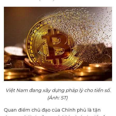
Vi
ệ
t Nam đang xây d
ự
ng pháp lý cho ti
ề
n s
ố
.
(
Ả
nh: ST)
Quan điểm chủ đạo của Chính phủ là tận